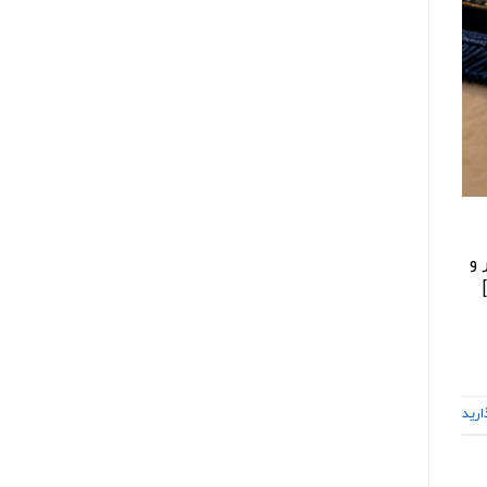
 و
ارید