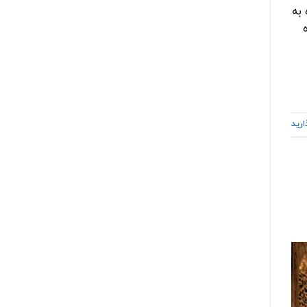
به
ارید