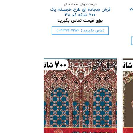
قیمت فرش سجاده ای
طرح ابریشم ۷۰۰
فرش سجاده ای طرح خجسته یک
۷۰۰ شانه کد ۳۸
برای قیمت تماس بگیرید
تماس بگیرید ( 09133617256 )
فزودن
افزودن
به
به
علاقه
علاقه
مندی
مندی
ها
ها