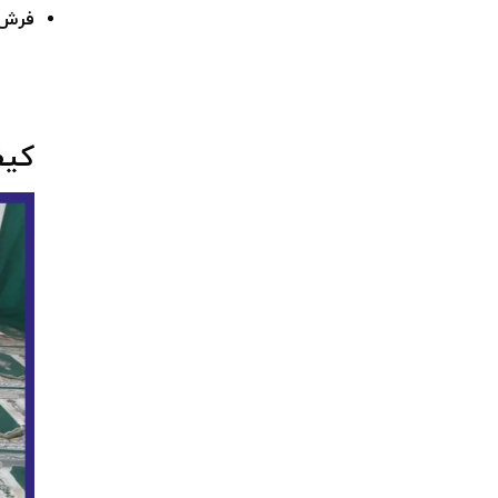
فرش سج
کیفی