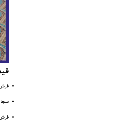
قیمت
فرش سج
سجاده 
فرش س