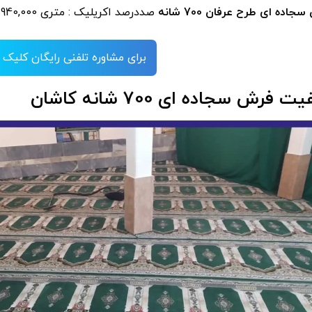
اده ای طرح عرفان 700 شانه
صددرصد اکریلیک : متری 940,000 تومان
برای مشاوره تلفنی رایگان کلیک 
ت فرش سجاده ای 700 شانه کاشان