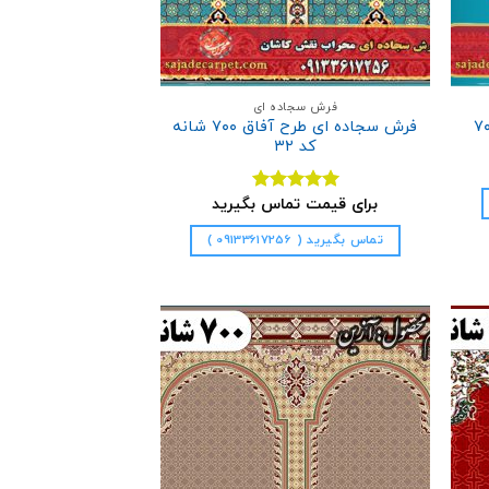
فرش سجاده ای
ی طرح گلستان ۷۰۰
فرش سجاده ای طرح آفاق ۷۰۰ شانه
کد ۳۲
برای قیمت تماس بگیرید
نمره
5.00
از 5
تماس بگیرید ( 09133617256 )
فزودن
افزودن
به
به
علاقه
علاقه
مندی
مندی
ها
ها