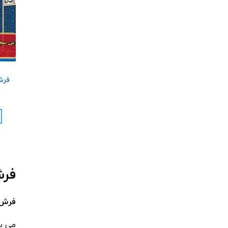
فرش س
فرش سجاده 
می با