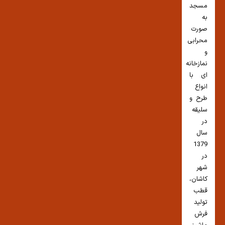
مسجد
به
صورت
محرابی
و
نمازخانه
ای با
انواع
طرح و
سلیقه
در
سال
1379
در
شهر
کاشان،
قطب
تولید
فرش