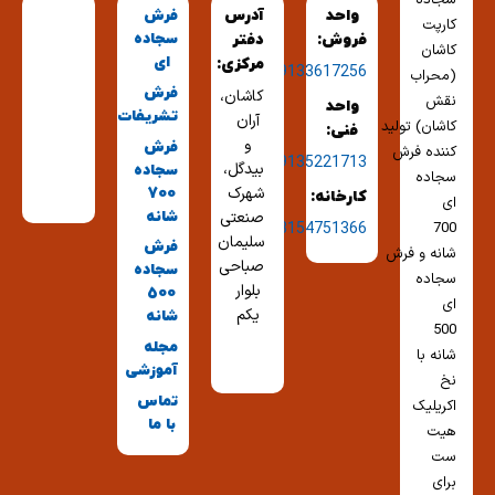
سجاده
واحد
آدرس
فرش
کارپت
سجاده
فروش:
دفتر
کاشان
ای
مرکزی:
09133617256
(محراب
فرش
کاشان،
نقش
واحد
تشریفات
آران
کاشان) تولید
فنی:
و
فرش
کننده فرش
09135221713
بیدگل،
سجاده
سجاده
شهرک
700
کارخانه:
ای
شانه
صنعتی
03154751366
700
سلیمان
فرش
شانه و فرش
صباحی
سجاده
سجاده
بلوار
500
ای
یکم
شانه
500
مجله
شانه با
آموزشی
نخ
تماس
اکریلیک
با ما
هیت
ست
برای