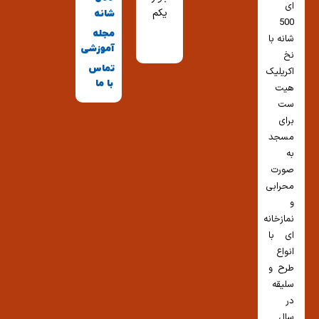
ای
یکم
شانه
500
مجله
شانه با
آموزشی
نخ
تماس
اکریلیک
با ما
هیت
ست
برای
مسجد
به
صورت
محرابی
و
نمازخانه
ای با
انواع
طرح و
سلیقه
در
سال