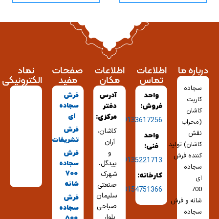
درباره ما
اطلاعات
اطلاعات
صفحات
نماد
تماس
مکان
مفید
الکترونیکی
سجاده
واحد
آدرس
فرش
کارپت
سجاده
فروش:
دفتر
کاشان
ای
مرکزی:
09133617256
(محراب
فرش
کاشان،
نقش
واحد
تشریفات
آران
کاشان) تولید
فنی:
و
فرش
کننده فرش
09135221713
بیدگل،
سجاده
سجاده
شهرک
700
کارخانه:
ای
شانه
صنعتی
03154751366
700
سلیمان
فرش
شانه و فرش
صباحی
سجاده
سجاده
بلوار
500