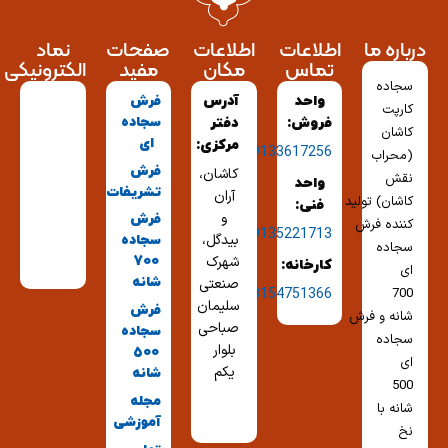
درباره ما
اطلاعات
اطلاعات
صفحات
نماد
تماس
مکان
مفید
الکترونیکی
سجاده
واحد
آدرس
فرش
کارپت
سجاده
فروش:
دفتر
کاشان
ای
مرکزی:
09133617256
(محراب
فرش
کاشان،
نقش
واحد
تشریفات
آران
کاشان) تولید
فنی:
و
فرش
کننده فرش
09135221713
بیدگل،
سجاده
سجاده
شهرک
700
کارخانه:
ای
شانه
صنعتی
03154751366
700
سلیمان
فرش
شانه و فرش
صباحی
سجاده
سجاده
بلوار
500
ای
یکم
شانه
500
مجله
شانه با
آموزشی
نخ