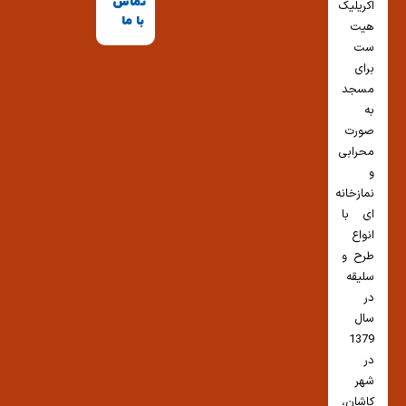
تماس
اکریلیک
با ما
هیت
ست
برای
مسجد
به
صورت
محرابی
و
نمازخانه
ای با
انواع
طرح و
سلیقه
در
سال
1379
در
شهر
کاشان،