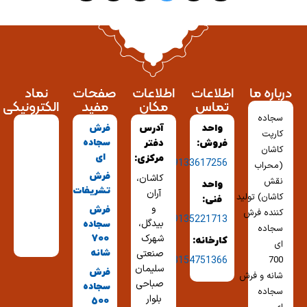
درباره ما
اطلاعات
اطلاعات
صفحات
نماد
تماس
مکان
مفید
الکترونیکی
سجاده
واحد
آدرس
فرش
کارپت
سجاده
فروش:
دفتر
کاشان
ای
مرکزی:
09133617256
(محراب
فرش
کاشان،
نقش
واحد
تشریفات
آران
کاشان) تولید
فنی:
و
فرش
کننده فرش
09135221713
بیدگل،
سجاده
سجاده
شهرک
700
کارخانه:
ای
شانه
صنعتی
03154751366
700
سلیمان
فرش
شانه و فرش
صباحی
سجاده
سجاده
بلوار
500