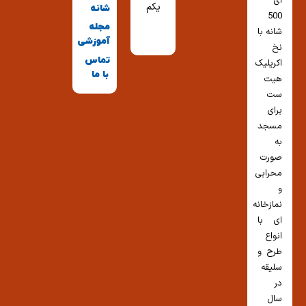
ای
یکم
شانه
500
مجله
شانه با
آموزشی
نخ
تماس
اکریلیک
با ما
هیت
ست
برای
مسجد
به
صورت
محرابی
و
نمازخانه
ای با
انواع
طرح و
سلیقه
در
سال