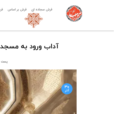
فرش سجاده ای
فرش بر اساس
فر
آداب ورود به مسجد و
پست 
۳۰
آذر