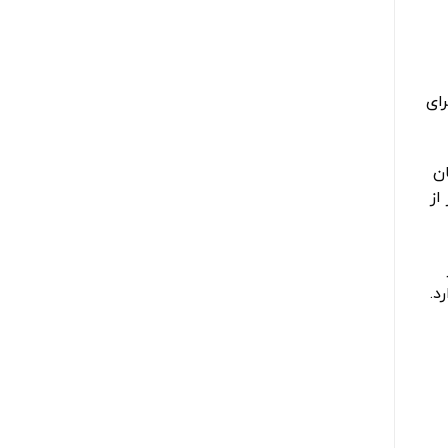
رای
ن
از
د.