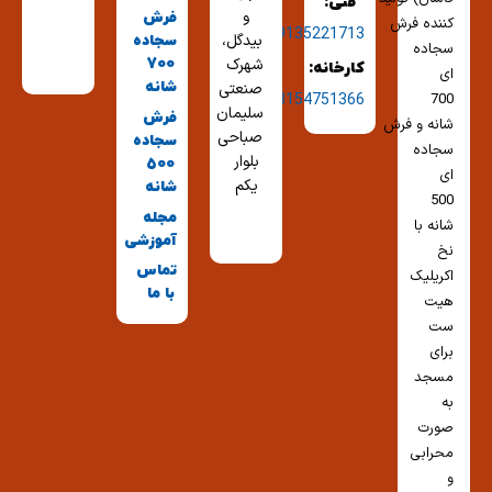
فنی:
و
فرش
کننده فرش
09135221713
بیدگل،
سجاده
سجاده
شهرک
700
کارخانه:
ای
شانه
صنعتی
03154751366
700
سلیمان
فرش
شانه و فرش
صباحی
سجاده
سجاده
بلوار
500
ای
یکم
شانه
500
مجله
شانه با
آموزشی
نخ
تماس
اکریلیک
با ما
هیت
ست
برای
مسجد
به
صورت
محرابی
و