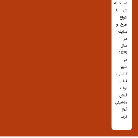
نمازخانه
ای با
انواع
طرح و
سلیقه
در
سال
1379
در
شهر
کاشان،
قطب
تولید
فرش
ماشینی
آغاز
کرد.