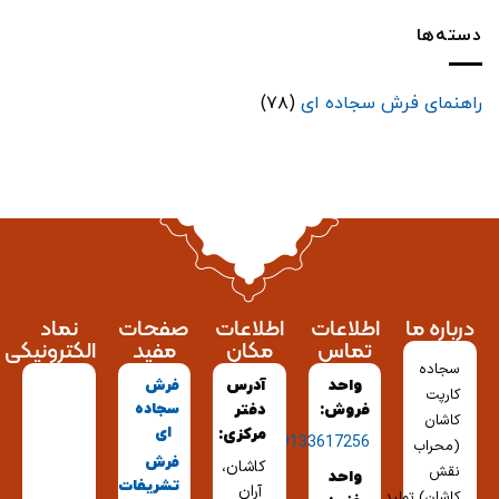
دسته‌ها
راهنمای فرش سجاده ای
(۷۸)
درباره ما
اطلاعات
اطلاعات
صفحات
نماد
تماس
مکان
مفید
الکترونیکی
سجاده
واحد
آدرس
فرش
کارپت
سجاده
فروش:
دفتر
کاشان
ای
مرکزی:
09133617256
(محراب
فرش
کاشان،
نقش
واحد
تشریفات
آران
کاشان) تولید