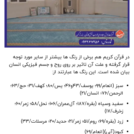
در قرآن کریم هم برخی از رنگ ها بیشتر از سایر مورد توجه
قرار گرفته و علت آن تاثیر بر روی روح و جسم فیزیکی انسان
بیان شده است. این رنگ ها عبارتند از:
سبز (انعام‌/۹۹؛ یوسف/۴۳و۴۶؛ یس‌/۸۰؛ کهف‌/۳۱؛ حج‌/۶۳؛
الرحمن‌/۷۶؛ انسان‌/۲۱)‌
سفید وسیاه‌ (بقره‌/۱۸۷؛ آل‌عمران‌/۱۰۶؛ نحل‌/۵۸؛ زمر‌/۶۰؛
زخرف‌/۱۷)
زرد (بقره‌/۶۹؛ روم‌/۵۱؛ زمر‌/۲۱؛ حدید‌/۲۰؛ مرسلات‌/۳۳)‌
کبود(آبی)(انعام‌/۶۹)