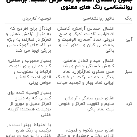
روانشناسی رنگ ‌های معنوی
رنگ
تاثیر روانشناسی
توصیه کاربردی
انتقال احساس آرامش، کاهش
ایده‌آل برای افرادی که
اضطراب، تقویت تمرکز و صلح
به دنبال آرامش ذهنی و
آبی
درونی. نماد آسمان، الوهیت و
تمرکز در نمازند؛ به ‌ویژه
رحمت بی ‌کران و یادآور آب و
در فضاهای کوچک حس
پاکی
بزرگی ایجا می کند.
انتقال امید و تعادل عاطفی،
بسیار محبوب و سنتی؛
کاهش خستگی چشم و رشد
گزینه‌عالی برای تقویت
سبز
حس معنوی نمازگزاران. نماد
ارتباط با معنویات و
زندگی، رحمت، برکت. در فرهنگ
القای امید؛ کاهش
ایرانی نماد بهار و تجدید حیات
حواس پرتی
بسیار توصیه‌ شده برای
القای حس سادگی، آرامش
کسانی که به دنبال
کرم
ملایم و تقویت تمرکز و خلوص
تمرکز عمیق و دوری از
نیت نماد پاکی
تزئینات هستند؛ گزینه‌
خنثی
با احتیاط: بهتر است در
القای حس شکوه و قدرت،
ترکیب با رنگ‌ های
اترژی بخش، هوشیاری و عشق
خنثی یا به ‌صورت سایه‌