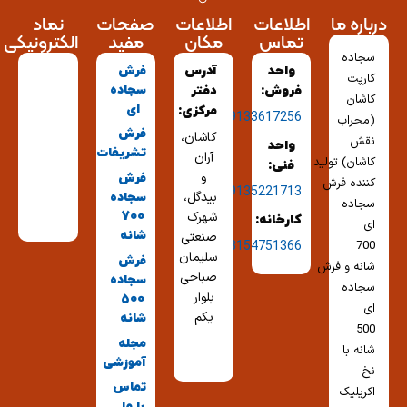
درباره ما
اطلاعات
اطلاعات
صفحات
نماد
تماس
مکان
مفید
الکترونیکی
سجاده
واحد
آدرس
فرش
کارپت
سجاده
فروش:
دفتر
کاشان
ای
مرکزی:
09133617256
(محراب
فرش
کاشان،
نقش
واحد
تشریفات
آران
کاشان) تولید
فنی:
و
فرش
کننده فرش
09135221713
بیدگل،
سجاده
سجاده
شهرک
700
کارخانه:
ای
شانه
صنعتی
03154751366
700
سلیمان
فرش
شانه و فرش
صباحی
سجاده
سجاده
بلوار
500
ای
یکم
شانه
500
مجله
شانه با
آموزشی
نخ
تماس
اکریلیک
با ما