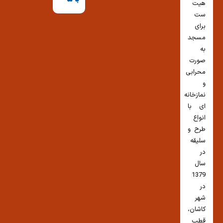
هیت
ست
برای
مسجد
به
صورت
محرابی
و
نمازخانه
ای با
انواع
طرح و
سلیقه
در
سال
1379
در
شهر
کاشان،
قطب