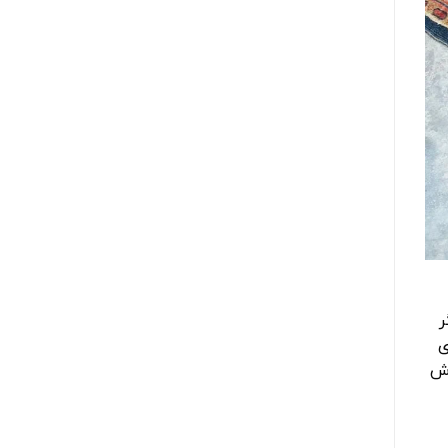
ر
ی
رش