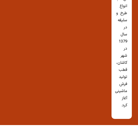
انواع
طرح و
سلیقه
در
سال
1379
در
شهر
کاشان،
قطب
تولید
فرش
ماشینی
آغاز
کرد.