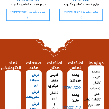
شانه کد ۲۲
۷۰۰ شانه کد ۰۷
برای قیمت تماس بگیرید
برای قیمت تماس بگیرید
تماس بگیرید ( 09133617256
تماس بگیرید ( 09133617256
)
)
درباره ما
اطلاعات
اطلاعات
صفحات
نماد
تماس
مکان
مفید
الکترونیکی
سجاده
واحد
آدرس
فرش
کارپت
سجاده
فروش:
دفتر
کاشان
ای
مرکزی:
09133617256
(محراب
فرش
کاشان،
نقش
واحد
تشریفات
آران
کاشان) تولید
فنی:
و
فرش
کننده فرش
09135221713