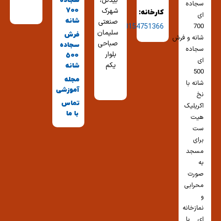
بیدگل،
سجاده
سجاده
شهرک
700
کارخانه:
ای
شانه
صنعتی
03154751366
700
سلیمان
فرش
شانه و فرش
صباحی
سجاده
سجاده
بلوار
500
ای
یکم
شانه
500
مجله
شانه با
آموزشی
نخ
تماس
اکریلیک
با ما
هیت
ست
برای
مسجد
به
صورت
محرابی
و
نمازخانه
ای با