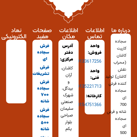
درباره ما
اطلاعات
اطلاعات
صفحات
نماد
تماس
مکان
مفید
الکترونیکی
سجاده
واحد
آدرس
فرش
کارپت
سجاده
فروش:
دفتر
کاشان
ای
مرکزی:
09133617256
(محراب
فرش
کاشان،
نقش
واحد
تشریفات
آران
کاشان) تولید
فنی:
و
فرش
کننده فرش
09135221713
بیدگل،
سجاده
سجاده
شهرک
700
کارخانه:
ای
شانه
صنعتی
03154751366
700
سلیمان
فرش
شانه و فرش
صباحی
سجاده
سجاده
بلوار
500
ای
یکم
شانه
500