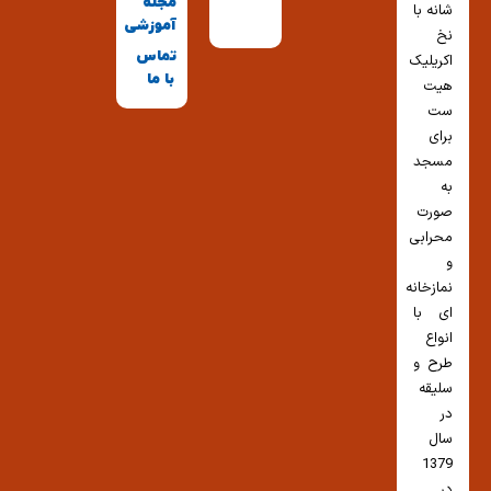
مجله
شانه با
آموزشی
نخ
تماس
اکریلیک
با ما
هیت
ست
برای
مسجد
به
صورت
محرابی
و
نمازخانه
ای با
انواع
طرح و
سلیقه
در
سال
1379
در