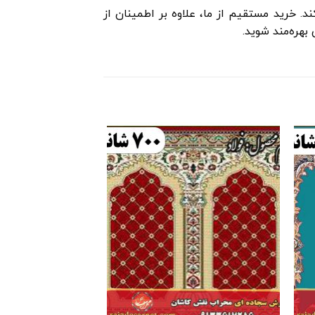
 خرید مستقیم از ما، علاوه بر اطمینان از
هره‌مند شوید.
زودن
افزودن
به
به
لاقه
علاقه
ندی
مندی
ها
ها