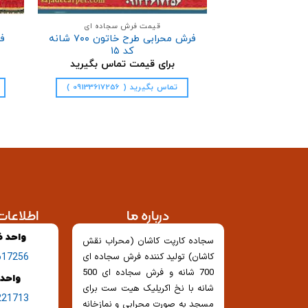
قیمت فرش سجاده ای
فرش محرابی طرح خاتون ۷۰۰ شانه
کد ۱۵
برای قیمت تماس بگیرید
تماس بگیرید ( 09133617256 )
درباره ما
اطلاعا
واحد 
سجاده کارپت کاشان (محراب نقش
کاشان) تولید کننده فرش سجاده ای
617256
700 شانه و فرش سجاده ای 500
واحد 
شانه با نخ اکریلیک هیت ست برای
221713
مسجد به صورت محرابی و نمازخانه