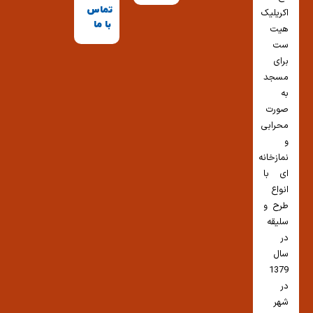
تماس
اکریلیک
با ما
هیت
ست
برای
مسجد
به
صورت
محرابی
و
نمازخانه
ای با
انواع
طرح و
سلیقه
در
سال
1379
در
شهر