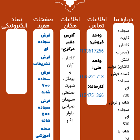
درباره ما
اطلاعات
اطلاعات
صفحات
نماد
تماس
مکان
مفید
الکترونیکی
سجاده
واحد
آدرس
فرش
کارپت
سجاده
فروش:
دفتر
کاشان
ای
مرکزی:
09133617256
(محراب
فرش
کاشان،
نقش
واحد
تشریفات
آران
کاشان) تولید
فنی:
و
فرش
کننده فرش
09135221713
بیدگل،
سجاده
سجاده
شهرک
700
کارخانه:
ای
شانه
صنعتی
03154751366
700
سلیمان
فرش
شانه و فرش
صباحی
سجاده
سجاده
بلوار
500
ای
یکم
شانه
500
مجله
شانه با
آموزشی
نخ