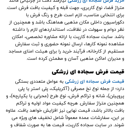
خرید فرش سجاده‌ ای زرشکی
نیازمند دقت در جزئیاتی مانند
متراژ فضا، نوع کاربری، جهت قبله و کیفیت بافت فرش است.
برای انتخابی مناسب، لازم است طرح و رنگ فرش با
دکوراسیون داخلی مکان مذهبی هماهنگ باشد و همچنین از
نظر دوام و سهولت در نظافت، استانداردهای لازم را داشته
باشد. سایت سجاده کارپت با ارائه مشاوره تخصصی، امکان
مشاهده نمونه ‌کارها، ارسال نمونه حضوری و ثبت سفارش
مستقیم از کارخانه، فرآیند خرید را برای هیئت ‌امنای مساجد
و مدیران اماکن مذهبی آسان و مطمئن کرده است.
قیمت فرش سجاده‌ ای زرشکی
قیمت فرش سجاده ‌ای زرشکی
به عوامل متعددی بستگی
دارد؛ از جمله نوع نخ مصرفی (آکریلیک، پلی‌ استر یا پلی‌
پروپیلن)، شانه و تراکم فرش، نوع طرح (محرابی یا یکپارچه)، و
همچنین متراژ سفارش. هرچه کیفیت مواد اولیه و تراکم
بافت بالاتر باشد، قیمت نهایی نیز افزایش خواهد یافت. علاوه
‌بر این، سفارشات عمده معمولاً شامل تخفیف ‌های ویژه می‌
شوند. در سایت سجاده کارپت، قیمت‌ ها به ‌صورت شفاف و