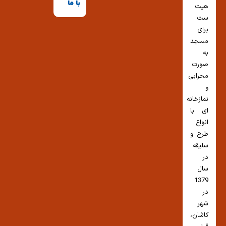
با ما
هیت
ست
برای
مسجد
به
صورت
محرابی
و
نمازخانه
ای با
انواع
طرح و
سلیقه
در
سال
1379
در
شهر
کاشان،