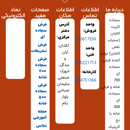
درباره ما
اطلاعات
اطلاعات
صفحات
نماد
تماس
مکان
مفید
الکترونیکی
سجاده
واحد
آدرس
فرش
کارپت
سجاده
فروش:
دفتر
کاشان
ای
مرکزی:
09133617256
(محراب
فرش
کاشان،
نقش
واحد
تشریفات
آران
کاشان) تولید
فنی:
و
فرش
کننده فرش
09135221713
بیدگل،
سجاده
سجاده
شهرک
700
کارخانه:
ای
شانه
صنعتی
03154751366
700
سلیمان
فرش
شانه و فرش
صباحی
سجاده
سجاده
بلوار
500
ای
یکم
شانه
500
مجله
شانه با
آموزشی
نخ
تماس
اکریلیک